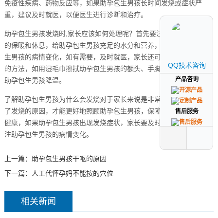
免疫性疾病、药物反应等，如果助孕包生男孩长时间发烧或症状严
重，建议及时就医，以便医生进行诊断和治疗。
助孕包生男孩发烧时,家长应该如何处理呢？首先要注意助孕包生男孩
的保暖和休息，给助孕包生男孩充足的水分和营养，密切观察助孕包
生男孩的病情变化，如有需要，及时就医，家长还可以采取物理降温
QQ技术咨询
QQ技术咨询
的方法，如用湿毛巾擦拭助孕包生男孩的额头、手脚心等部位，帮助
产品咨询
产品咨询
助孕包生男孩降温。
了解助孕包生男孩为什么会发烧对于家长来说是非常重要的,只有了解
了发烧的原因，才能更好地照顾助孕包生男孩，保障助孕包生男孩的
售后服务
售后服务
健康，如果助孕包生男孩出现发烧症状，家长要及时处理，并密切关
注助孕包生男孩的病情变化。
上一篇：
助孕包生男孩干呕的原因
下一篇：
人工代怀孕妈不能按的穴位
相关新闻