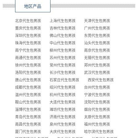
地区产品
北京代生包男孩
上海代生包男孩
天津代生包男孩
重庆代生包男孩
吉林代生包男孩
广州代生包男孩
深圳代生包男孩
佛山代生包男孩
东莞代生包男孩
珠海代生包男孩
中山代生包男孩
汕头代生包男孩
南宁代生包男孩
柳州代生包男孩
南京代生包男孩
南通代生包男孩
苏州代生包男孩
无锡代生包男孩
徐州代生包男孩
常州代生包男孩
郑州代生包男孩
洛阳代生包男孩
长沙代生包男孩
武汉代生包男孩
唐山代生包男孩
石家庄代生包男孩
西安代生包男孩
成都代生包男孩
绍兴代生包男孩
台州代生包男孩
温州代生包男孩
杭州代生包男孩
宁波代生包男孩
鞍山代生包男孩
大连代生包男孩
沈阳代生包男孩
淄博代生包男孩
潍坊代生包男孩
烟台代生包男孩
青岛代生包男孩
济南代生包男孩
太原代生包男孩
南昌代生包男孩
泉州代生包男孩
福州代生包男孩
厦门代生包男孩
大庆代生包男孩
哈尔滨代生包男孩