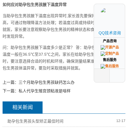
如何应对助孕包生男孩腋下温度异常
当助孕包生男孩腋下温度出现异常时,家长首先要保持冷静，若温度稍
高，可通过物理降温方法处理；若温度过高或持续时间较长，应及时
就医，家长要注意观察助孕包生男孩的精神状态和食欲情况，以便及
QQ技术咨询
QQ技术咨询
时发现异常。
产品咨询
产品咨询
问：助孕包生男孩腋下温度多少是正常？ 答：助孕包生男孩正常腋下
温度一般在36.5℃至37.5℃之间，家长在给助孕包生男孩测量体温
售后服务
售后服务
时，要注意选择合适的时机和环境，确保测量结果准确，如发现助孕
包生男孩体温异常，要及时采取措施并就医。
上一篇：
三个月助孕包生男孩缺钙怎么办
下一篇：
私人代孕生殖宫颈粘液是啥样
相关新闻
助孕包生男孩头型矫正最佳时间
12-17